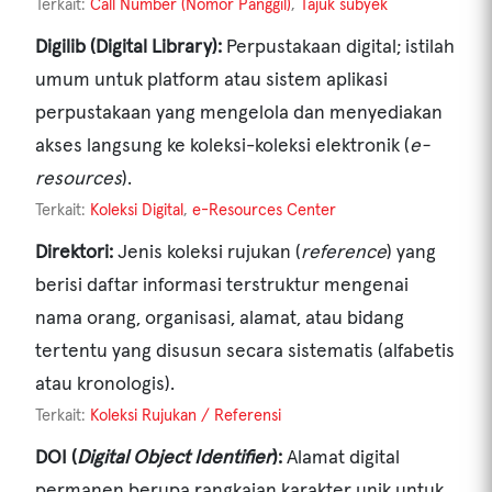
Terkait:
Call Number (Nomor Panggil)
,
Tajuk subyek
Digilib (Digital Library):
Perpustakaan digital; istilah
umum untuk platform atau sistem aplikasi
perpustakaan yang mengelola dan menyediakan
akses langsung ke koleksi-koleksi elektronik (
e-
resources
).
Terkait:
Koleksi Digital
,
e-Resources Center
Direktori:
Jenis koleksi rujukan (
reference
) yang
berisi daftar informasi terstruktur mengenai
nama orang, organisasi, alamat, atau bidang
tertentu yang disusun secara sistematis (alfabetis
atau kronologis).
Terkait:
Koleksi Rujukan / Referensi
DOI (
Digital Object Identifier
):
Alamat digital
permanen berupa rangkaian karakter unik untuk