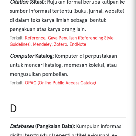
Citation
(Sitasi):
Rujukan formal berupa kutipan ke
sumber informasi tertentu (buku, jurnal, website)
di dalam teks karya ilmiah sebagai bentuk
pengakuan atas karya orang lain.
Terkait:
Reference
,
Gaya Penulisan (Referencing Style
Guidelines)
,
Mendeley
,
Zotero
,
EndNote
Computer
Katalog:
Komputer di perpustakaan
untuk mencari katalog, memesan koleksi, atau
mengusulkan pembelian.
Terkait:
OPAC (Online Public Access Catalog)
D
Databases
(Pangkalan Data):
Kumpulan informasi
digital terstruktur (seperti artikel e-journal, e-