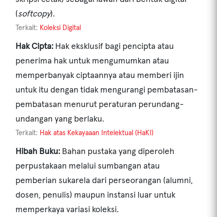
(
softcopy
).
KRITERIA
Terkait:
Koleksi Digital
Hak Cipta:
Hak eksklusif bagi pencipta atau
JENIS KOLEKSI
penerima hak untuk mengumumkan atau
memperbanyak ciptaannya atau memberi ijin
untuk itu dengan tidak mengurangi pembatasan-
Cari
pembatasan menurut peraturan perundang-
undangan yang berlaku.
Terkait:
Hak atas Kekayaaan Intelektual (HaKI)
Hibah Buku:
Bahan pustaka yang diperoleh
perpustakaan melalui sumbangan atau
pemberian sukarela dari perseorangan (alumni,
dosen, penulis) maupun instansi luar untuk
memperkaya variasi koleksi.