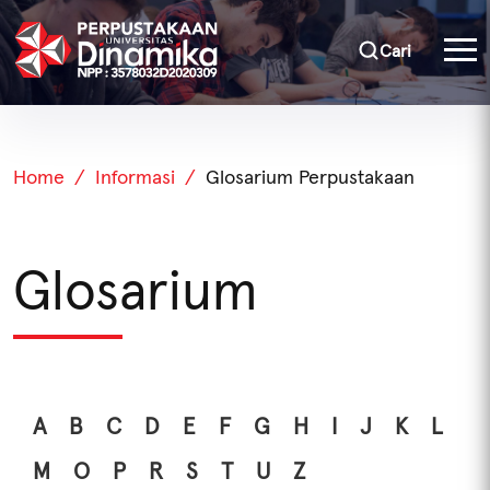
Cari
Home
Informasi
Glosarium Perpustakaan
Glosarium
A
B
C
D
E
F
G
H
I
J
K
L
M
O
P
R
S
T
U
Z