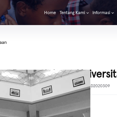
Home
Tentang Kami
Informasi
kaan
Perpustakaan Universit
Nomor Pokok Perpustakaan (NPP):
3578032D2020309
"We Enrich Your Knowledge"