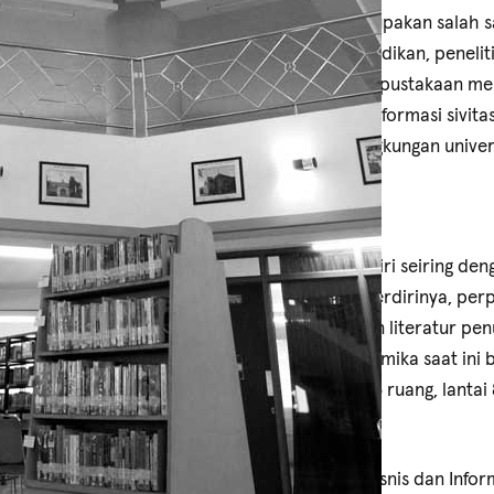
Perpustakaan Universitas Dinamika merupakan salah 
penting dalam menunjang kegiatan pendidikan, peneli
Sebagai pusat sumber pengetahuan, perpustakaan men
dirancang untuk memenuhi kebutuhan informasi sivit
budaya belajar yang berkelanjutan di lingkungan univer
Sejarah
Perpustakaan Universitas Dinamika berdiri seiring deng
pada tanggal 30 April 1983. Sejak awal berdirinya, per
kegiatan akademik kampus, menyediakan literatur pen
informasi. Perpustakaan Universitas Dinamika saat ini 
Surabaya 60298, dan resmi menempati 3 ruang, lantai 
Februari 2014.
Seiring perubahan bentuk dari Institut Bisnis dan Info