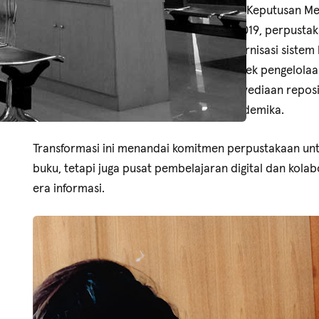
Dinamika, yang diresmikan melalui Surat Keputusan Men
Republik Indonesia Nomor 655/KPT/I/2019, perpustaka
dalam bentuk, fungsi, dan layanan. Modernisasi siste
teknologi informasi ke dalam seluruh aspek pengelola
pengembangan koleksi digital, serta penyediaan reposit
wadah publikasi karya ilmiah civitas akademika.
Transformasi ini menandai komitmen perpustakaan un
buku, tetapi juga pusat pembelajaran digital dan kolab
era informasi.