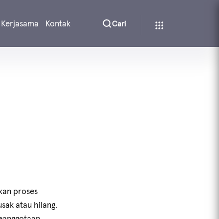
Kerjasama
Kontak
Cari
kan proses
sak atau hilang.
keanggotaan.