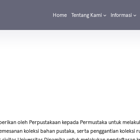
Home
Tentang Kami
Informasi
iberikan oleh Perpustakaan kepada Permustaka untuk melaku
esanan koleksi bahan pustaka, serta penggantian koleksi ru
 sivitas Universitas Dinamika untuk melakukan pendaftaran 