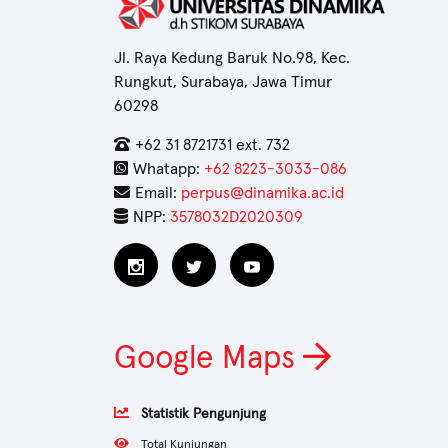
Jl. Raya Kedung Baruk No.98, Kec.
Rungkut, Surabaya, Jawa Timur
60298
+62 31 8721731 ext. 732
Whatapp:
+62 8223-3033-086
Email:
perpus@dinamika.ac.id
NPP:
3578032D2020309
Google Maps
Statistik Pengunjung
Total Kunjungan