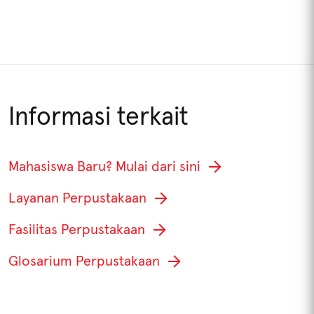
Informasi terkait
Mahasiswa Baru? Mulai dari sini
KOLEKSI PERPUSTAKAAN
Layanan Perpustakaan
Fasilitas Perpustakaan
KRITERIA
Glosarium Perpustakaan
JENIS KOLEKSI